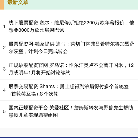
最新文章
线下股票配资 塞尔：维尼修斯拒绝2200万欧年薪报价，他
1
想要3000万欧比肩姆巴佩
股票配资网-独家提供 迪马：莱切门将弗吕希特尔将加盟萨
2
尔茨堡，计划今日完成转会
正规炒股配资官网 罗马诺：恰尔汗奥卢不会离开国米，12
3
月或明年1月将开始讨论续约
股票交易配资 Shams：勇士想得到浓眉得付多个首轮签
4
+首轮签互换+多个次轮
国内正规配资平台 关爱社区！詹姆斯转发与野兽先生帮助
5
患癌儿童实现愿望组图