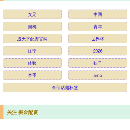
女足
中国
国机
青年
股天下配资官网
世界杯
辽宁
2026
体验
孩子
赛季
amp
全部话题标签
关注 掘金配资