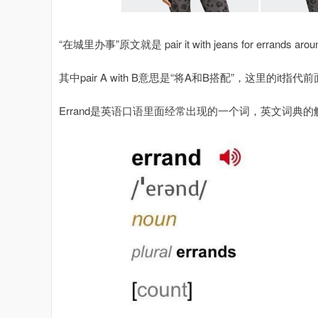
“在城里办事”原文就是 pair it with jeans for errands arou
其中pair A with B意思是“将A和B搭配”，这里的it指代前
Errand是英语口语里面经常出现的一个词，英文词典的解释是： a short 