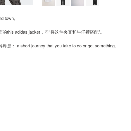
nd town。
面的this adidas jacket，即“将这件夹克和牛仔裤搭配”。
journey that you take to do or get something。