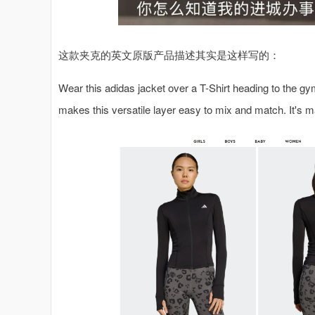
这款夹克的英文原版产品描述其实是这样写的：
Wear this adidas jacket over a T-Shirt heading to the gym
makes this versatile layer easy to mix and match. It's