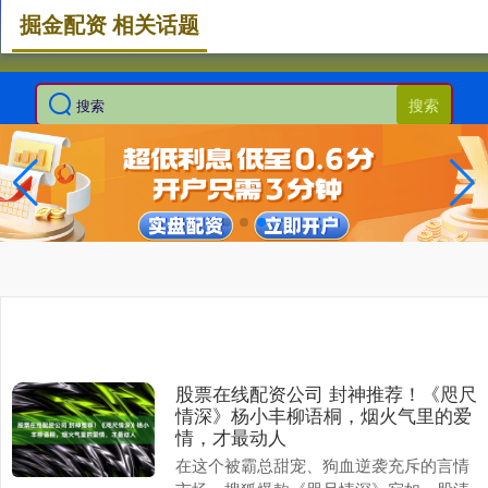
掘金配资 相关话题
搜索
股票在线配资公司 封神推荐！《咫尺
情深》杨小丰柳语桐，烟火气里的爱
情，才最动人
在这个被霸总甜宠、狗血逆袭充斥的言情