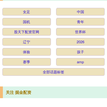
女足
中国
国机
青年
股天下配资官网
世界杯
辽宁
2026
体验
孩子
赛季
amp
全部话题标签
关注 掘金配资