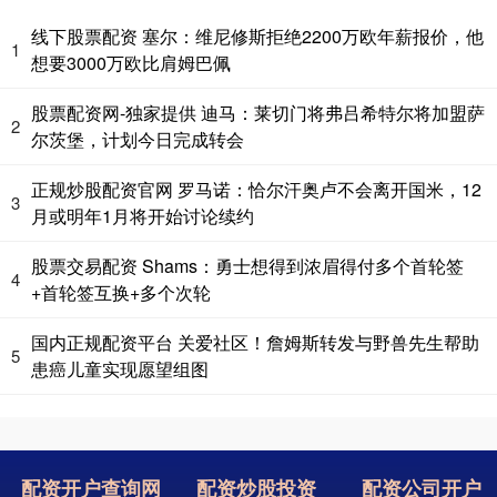
线下股票配资 塞尔：维尼修斯拒绝2200万欧年薪报价，他
1
想要3000万欧比肩姆巴佩
股票配资网-独家提供 迪马：莱切门将弗吕希特尔将加盟萨
2
尔茨堡，计划今日完成转会
正规炒股配资官网 罗马诺：恰尔汗奥卢不会离开国米，12
3
月或明年1月将开始讨论续约
股票交易配资 Shams：勇士想得到浓眉得付多个首轮签
4
+首轮签互换+多个次轮
国内正规配资平台 关爱社区！詹姆斯转发与野兽先生帮助
5
患癌儿童实现愿望组图
配资开户查询网
配资炒股投资
配资公司开户