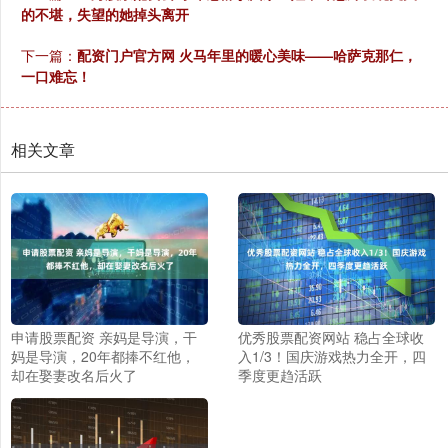
的不堪，失望的她掉头离开
下一篇：
配资门户官方网 火马年里的暖心美味——哈萨克那仁，
一口难忘！
相关文章
申请股票配资 亲妈是导演，干
优秀股票配资网站 稳占全球收
妈是导演，20年都捧不红他，
入1/3！国庆游戏热力全开，四
却在娶妻改名后火了
季度更趋活跃