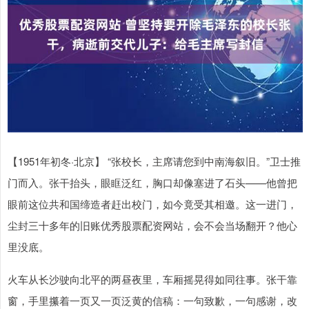
【1951年初冬·北京】 “张校长，主席请您到中南海叙旧。”卫士推
门而入。张干抬头，眼眶泛红，胸口却像塞进了石头——他曾把
眼前这位共和国缔造者赶出校门，如今竟受其相邀。这一进门，
尘封三十多年的旧账优秀股票配资网站，会不会当场翻开？他心
里没底。
火车从长沙驶向北平的两昼夜里，车厢摇晃得如同往事。张干靠
窗，手里攥着一页又一页泛黄的信稿：一句致歉，一句感谢，改