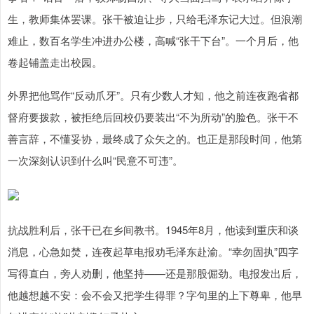
生，教师集体罢课。张干被迫让步，只给毛泽东记大过。但浪潮
难止，数百名学生冲进办公楼，高喊“张干下台”。一个月后，他
卷起铺盖走出校园。
外界把他骂作“反动爪牙”。只有少数人才知，他之前连夜跑省都
督府要拨款，被拒绝后回校仍要装出“不为所动”的脸色。张干不
善言辞，不懂妥协，最终成了众矢之的。也正是那段时间，他第
一次深刻认识到什么叫“民意不可违”。
抗战胜利后，张干已在乡间教书。1945年8月，他读到重庆和谈
消息，心急如焚，连夜起草电报劝毛泽东赴渝。“幸勿固执”四字
写得直白，旁人劝删，他坚持——还是那股倔劲。电报发出后，
他越想越不安：会不会又把学生得罪？字句里的上下尊卑，他早