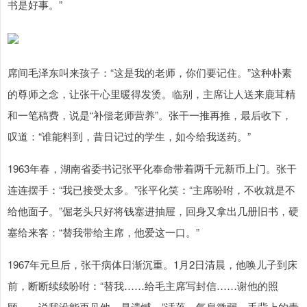
书是好事。”
席间毛泽东叫来孩子：“这是我的老师，你们要记住。”这种朴素
的尊师之念，让张干心里暖得发烫。临别，主席让人送来鹿茸精
和一笔稿费，说是“补偿老师营养”。张干一推再推，最后收下，
叹道：“谁能料到，昔日记过的学生，如今给我送药。”
1963年春，湖南省委书记张平化奉命带着两千元新币上门。张干
连连摆手：“我已接受太多。”张平化笑：“主席吩咐，不收就是不
给他面子。”倔老头只好将钱塞进抽屉，回身又拿出几册旧书，硬
塞给来客：“替我带给主席，他爱这一口。”
1967年元旦后，张干病体日渐沉重。1月2日清晨，他唤儿子到床
前，断断续续吩咐：“替我……给毛主席写封信……谢他的照
顾……说我没能再见他，是遗憾。”话落，气息微弱。手背上的青