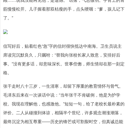
筋慢慢松开。儿子握着那双枯瘦的手，点头哽咽：“爹，孩儿记下
了。”
信写好后，贴着红色“急”字的信封很快抵达中南海。卫生员说主
席读完沉默良久，只嘱咐：“替我向张校长家人致意，安排好后
事。”没有更多话，却意味深长。世事倥偬，师生情却在那一刻定
格。
张干走时八十三岁，一生清寒，却留下厚重的教育情怀与骨气。
毛泽东后来在一次谈话中说：“当年张干不肯破例，他是为护学
校。我现在理解他，也感激他。”短短一句，给了老校长最朴素的
评价。二人从碰撞到体谅，相隔半个世纪，许多观念潮涨潮落，
最终沉淀为相互尊重——历史的锋芒或可割裂时空，但真诚总能