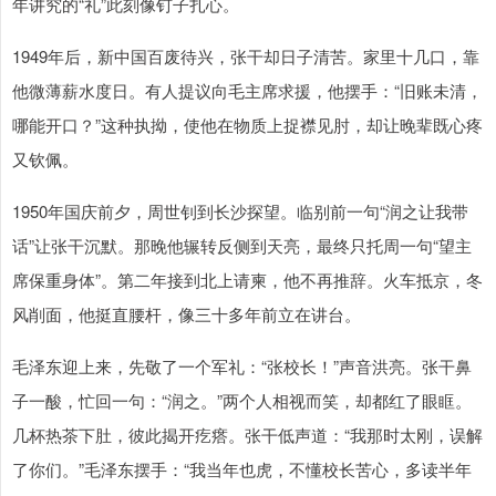
年讲究的“礼”此刻像钉子扎心。
1949年后，新中国百废待兴，张干却日子清苦。家里十几口，靠
他微薄薪水度日。有人提议向毛主席求援，他摆手：“旧账未清，
哪能开口？”这种执拗，使他在物质上捉襟见肘，却让晚辈既心疼
又钦佩。
1950年国庆前夕，周世钊到长沙探望。临别前一句“润之让我带
话”让张干沉默。那晚他辗转反侧到天亮，最终只托周一句“望主
席保重身体”。第二年接到北上请柬，他不再推辞。火车抵京，冬
风削面，他挺直腰杆，像三十多年前立在讲台。
毛泽东迎上来，先敬了一个军礼：“张校长！”声音洪亮。张干鼻
子一酸，忙回一句：“润之。”两个人相视而笑，却都红了眼眶。
几杯热茶下肚，彼此揭开疙瘩。张干低声道：“我那时太刚，误解
了你们。”毛泽东摆手：“我当年也虎，不懂校长苦心，多读半年