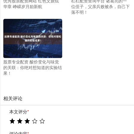
优秀股票配资网站 红色文旅炫
杠杠配资查询平台 诸葛亮的一
华章 峥嵘岁月励新航
位侄子，父亲兵败被杀，自己下
落不明！
股票专业配资 酸价变化与味觉
的关联：你绝对想知道的实验结
果！
相关评论
本文评分
*
评论内容
*