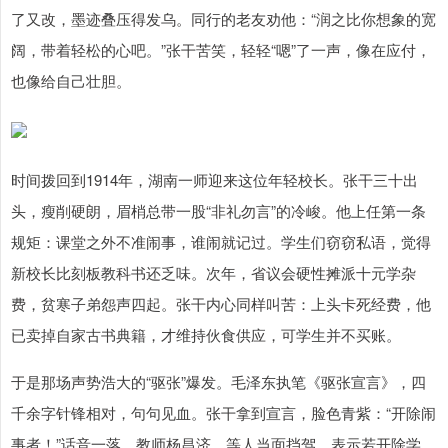
了又改，墨迹叠压得发乌。同行的老友劝他：“润之比你想象的宽
阔，带着轻松的心吧。”张干苦笑，轻轻“嗯”了一声，像在应付，
也像给自己壮胆。
时间拨回到1914年，湖南一师迎来这位年轻校长。张干三十出
头，瘦削硬朗，眉梢总带一股“非礼勿言”的冷峻。他上任第一条
规矩：课堂之外不准闹事，谁闹就记过。学生们窃窃私语，觉得
新校长比刻板教科书还乏味。次年，省议会硬性摊派十元学杂
费，贫寒子弟怨声四起。张干内心同样叫苦：上头卡死经费，他
已卖掉自家古书典籍，才维持伙食供应，可学生并不买账。
于是那场声势浩大的“驱张”爆发。毛泽东执笔《驱张宣言》，四
千余字针锋相对，句句见血。张干拿到宣言，脸色青紫：“开除闹
事者！”话音一落，教师杨昌济、等人当面挡驾，表示若开除学