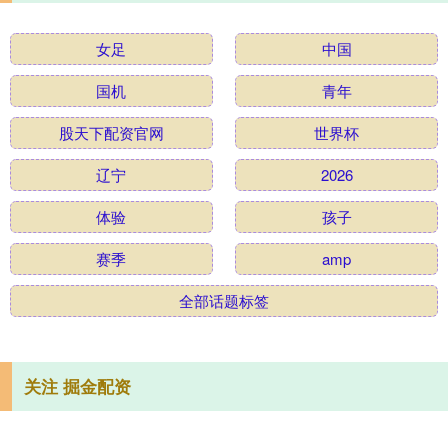
女足
中国
国机
青年
股天下配资官网
世界杯
辽宁
2026
体验
孩子
赛季
amp
全部话题标签
关注 掘金配资