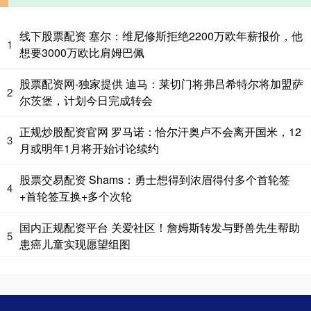
线下股票配资 塞尔：维尼修斯拒绝2200万欧年薪报价，他
1
想要3000万欧比肩姆巴佩
股票配资网-独家提供 迪马：莱切门将弗吕希特尔将加盟萨
2
尔茨堡，计划今日完成转会
正规炒股配资官网 罗马诺：恰尔汗奥卢不会离开国米，12
3
月或明年1月将开始讨论续约
股票交易配资 Shams：勇士想得到浓眉得付多个首轮签
4
+首轮签互换+多个次轮
国内正规配资平台 关爱社区！詹姆斯转发与野兽先生帮助
5
患癌儿童实现愿望组图